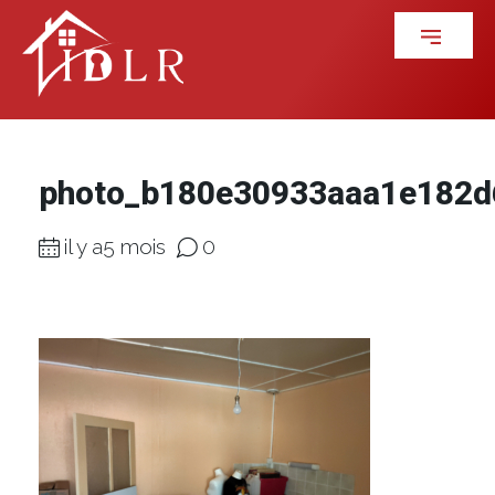
photo_b180e30933aaa1e182
il y a5 mois
0