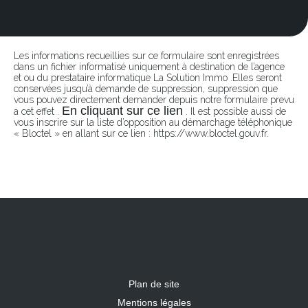
Les informations recueillies sur ce formulaire sont enregistrées
dans un fichier informatisé uniquement à destination de l’agence
et ou du prestataire informatique La Solution Immo .Elles seront
conservées jusqu’à demande de suppression, suppression que
vous pouvez directement demander depuis notre formulaire prevu
En cliquant sur ce lien
a cet effet .
. Il est possible aussi de
vous inscrire sur la liste d’opposition au démarchage téléphonique
« Bloctel » en allant sur ce lien : https://www.bloctel.gouv.fr.
Plan de site
Mentions légales