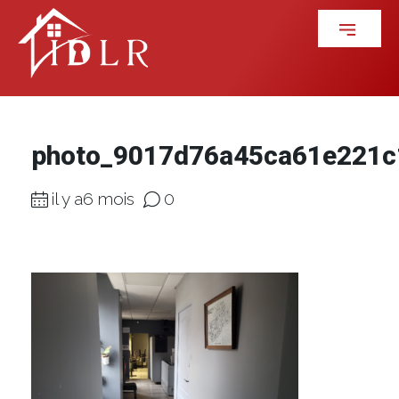
photo_9017d76a45ca61e221
il y a6 mois
0