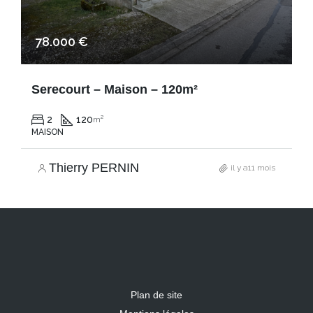
78.000 €
Serecourt – Maison – 120m²
2
120
m²
MAISON
Thierry PERNIN
il y a11 mois
Plan de site