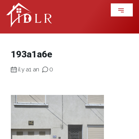
193a1a6e
il y a1 an
0