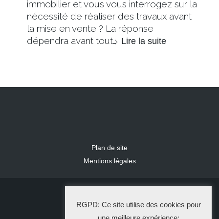
immobilier et vous vous interrogez sur la
nécessité de réaliser des travaux avant
la mise en vente ? La réponse
dépendra avant tout…
Lire la suite
Plan de site
Mentions légales
2024 IDLR
RGPD: Ce site utilise des cookies pour
La Solution Immo
une meilleure expérience: