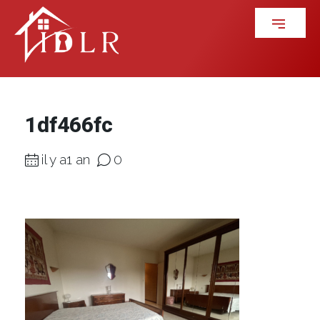
1df466fc
il y a1 an
0