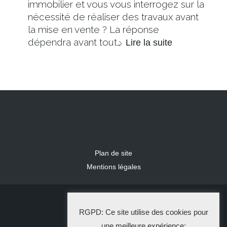
immobilier et vous vous interrogez sur la
nécessité de réaliser des travaux avant
la mise en vente ? La réponse
dépendra avant tout…
Lire la suite
Plan de site
Mentions légales
2024 IDLR
RGPD: Ce site utilise des cookies pour
La Solution Immo
une meilleure expérience: