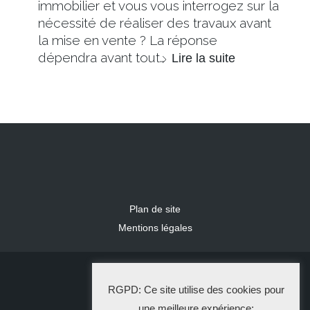
immobilier et vous vous interrogez sur la
nécessité de réaliser des travaux avant
la mise en vente ? La réponse
dépendra avant tout…
Lire la suite
Plan de site
Mentions légales
2024 IDLR
RGPD: Ce site utilise des cookies pour
La Solution Immo
une meilleure expérience: