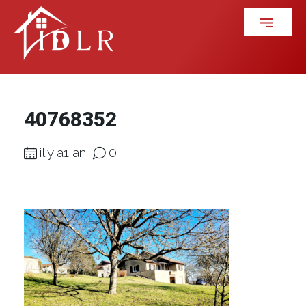
40768352
il y a1 an
0