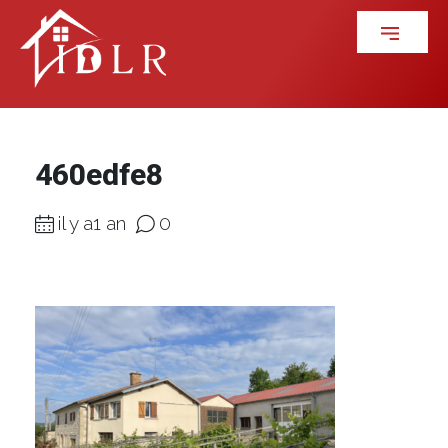
460edfe8
il y a1 an
0