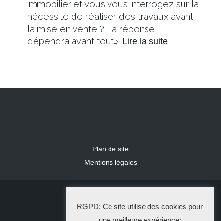
immobilier et vous vous interrogez sur la
nécessité de réaliser des travaux avant
la mise en vente ? La réponse
dépendra avant tout…
Lire la suite
Plan de site
Mentions légales
2024 IDLR
RGPD: Ce site utilise des cookies pour
La Solution Immo
une meilleure expérience: