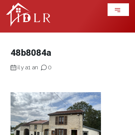
48b8084a
il y a1 an
0