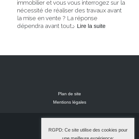
immobilier et vous vous interrogez sur la
nécessité de réaliser des travaux avant
la mise en vente ? La réponse
dépendra avant tout…
Lire la suite
Plan de site
Mentions légales
2024 IDLR
RGPD: Ce site utilise des cookies pour
La Solution Immo
une meilleure expérience: