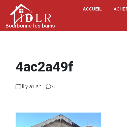
ACCUEIL
ACHE
Bourbonne les bains
4ac2a49f
il y a1 an
0