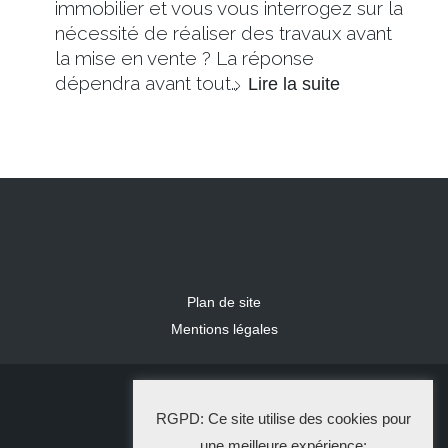
immobilier et vous vous interrogez sur la
nécessité de réaliser des travaux avant
la mise en vente ? La réponse
dépendra avant tout…
Lire la suite
Plan de site
Mentions légales
2024 IDLR
RGPD: Ce site utilise des cookies pour
La Solution Immo
une meilleure expérience: