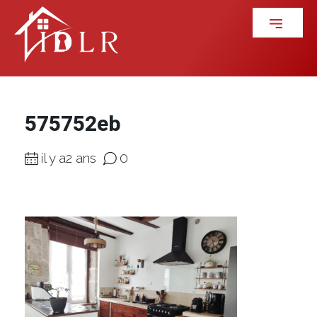
575752eb
il y a2 ans
0