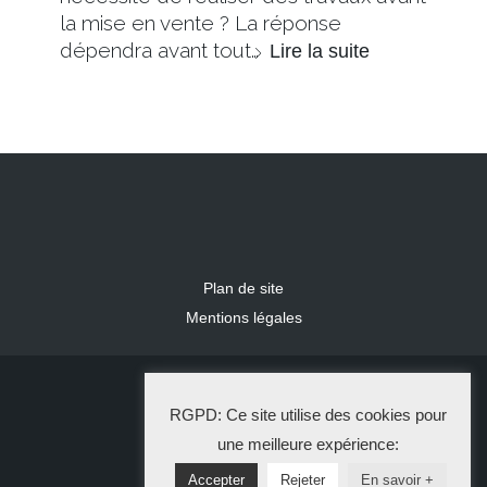
la mise en vente ? La réponse
dépendra avant tout…
Lire la suite
Plan de site
Mentions légales
2024 IDLR
RGPD: Ce site utilise des cookies pour
La Solution Immo
une meilleure expérience:
Accepter
Rejeter
En savoir +