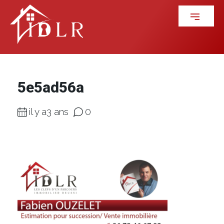
5e5ad56a
il y a3 ans
0