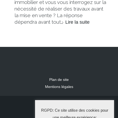
immobilier et vous vous interrogez sur la
nécessité de réaliser des travaux avant
la mise en vente ? La réponse
dépendra avant tout…
Lire la suite
Plan de site
Mentions légales
2024 IDLR
RGPD: Ce site utilise des cookies pour
La Solution Immo
une meilleure expérience: