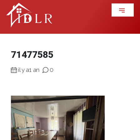
71477585
il y a1 an
0