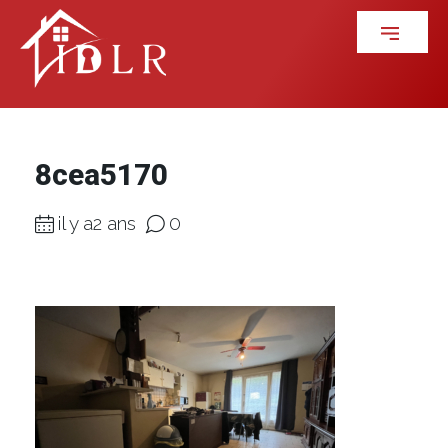
8cea5170
il y a2 ans
0