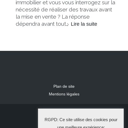
immobilier et vous vous interrogez sur la
nécessité de réaliser des travaux avant
la mise en vente ? La réponse
dépendra avant tout…
Lire la suite
Plan de site
Mentions légales
2024 IDLR
RGPD: Ce site utilise des cookies pour
La Solution Immo
une meilleure expérience: