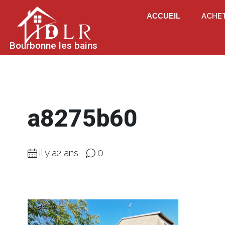
ACCUEIL
ACHE
Bourbonne les bains
a8275b60
il y a2 ans
0