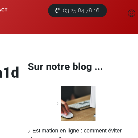
03 25 84 78 16
ACT
Sur notre blog ...
a1d8432
Estimation en ligne : comment éviter