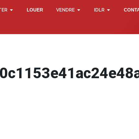
TER
LOUER
VENDRE
IDLR
CONT
50c1153e41ac24e48