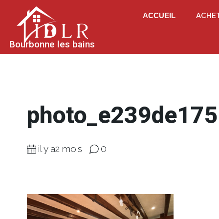
ACCUEIL
ACHE
Bourbonne les bains
photo_e239de17
il y a2 mois
0