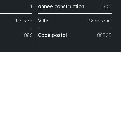
1
annee construction
1900
Maison
Ville
Serecourt
886
Code postal
88320