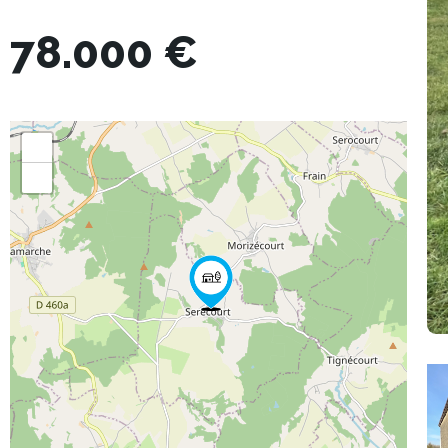
78.000 €
+
−