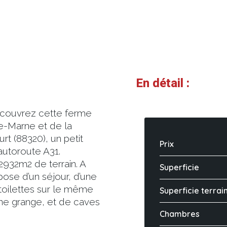
En détail :
écouvrez cette ferme
te-Marne et de la
t (88320), un petit
Prix
’autoroute A31.
932m2 de terrain. A
Superficie
mpose d’un séjour, d’une
 toilettes sur le même
Superficie terrai
une grange, et de caves
Chambres