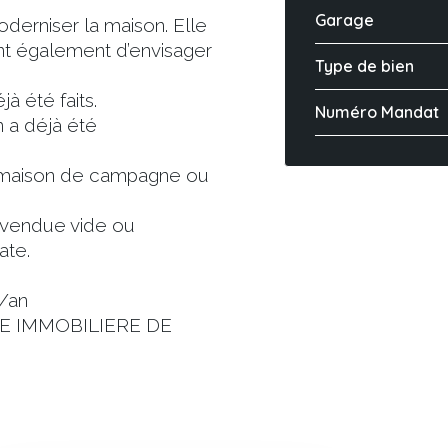
Garage
oderniser la maison. Elle
ent également d’envisager
Type de bien
à été faits.
Numéro Mandat
n a déjà été
e maison de campagne ou
e vendue vide ou
ate.
/an
NCE IMMOBILIERE DE