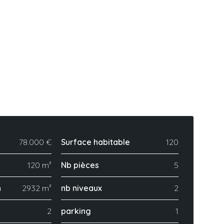
78.000 €
Surface habitable
120
120 m²
Nb pièces
5
n
2932 m²
nb niveaux
2
2
parking
1