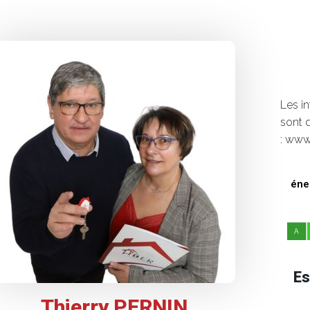
Les i
sont 
: www
éne
Es
Thierry PERNIN