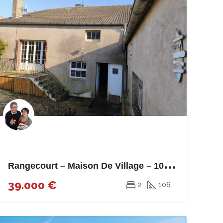
R
angecourt – Maison De Village – 106m²
39.000 €
2
106