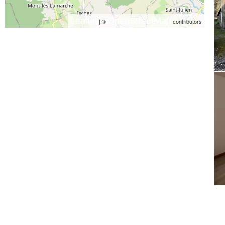
Leaflet
OpenStreetMap
| ©
contributors