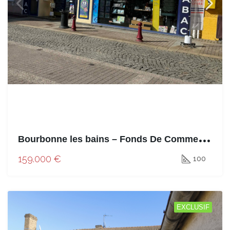
B
ourbonne les bains – Fonds De Commerce – 100m²
159.000 €
100
EXCLUSIF