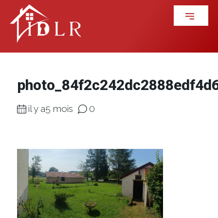
photo_84f2c242dc2888edf4d
il y a5 mois
0