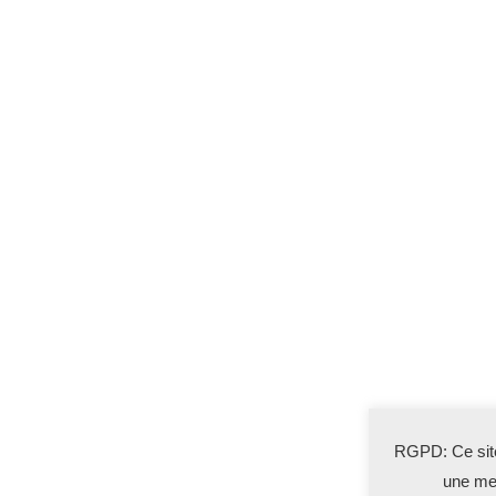
RGPD: Ce site
une mei