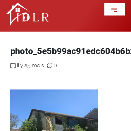
photo_5e5b99ac91edc604b6
il y a5 mois
0