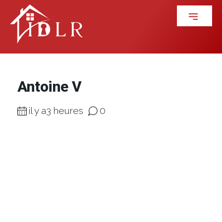
Antoine V
il y a3 heures
0