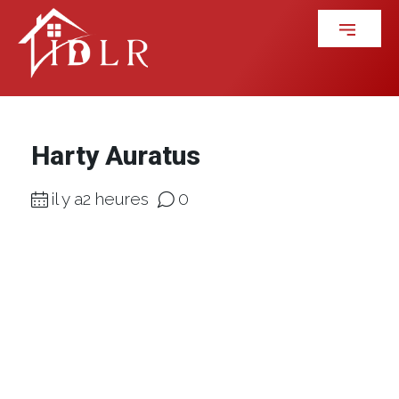
Harty Auratus
il y a2 heures
0