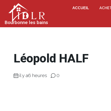
ACCUEIL
ACHE
Bourbonne les bains
Léopold HALF
il y a6 heures
0