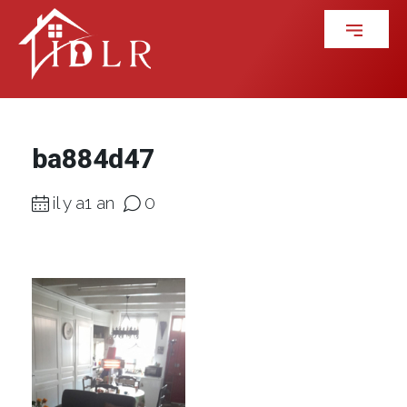
ba884d47
il y a1 an
0