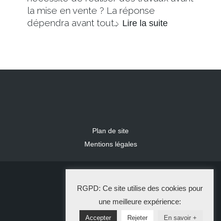
la mise en vente ? La réponse
dépendra avant tout…
Lire la suite
Plan de site
Mentions légales
2024 IDLR
RGPD: Ce site utilise des cookies pour
La Solution Immo
une meilleure expérience:
Accepter
Rejeter
En savoir +