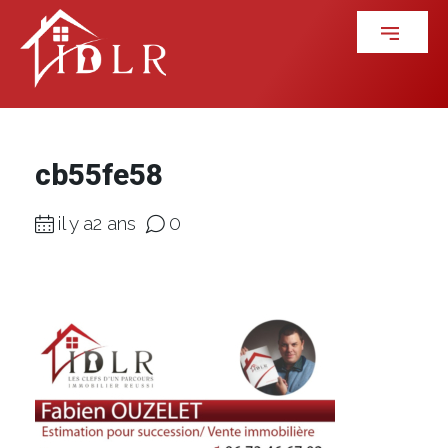
cb55fe58
il y a2 ans
0