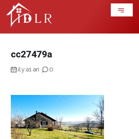
cc27479a
il y a1 an
0