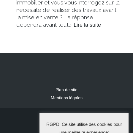
immobilier et vous vous interrogez sur la
nécessité de réaliser des travaux avant
la mise en vente ? La réponse
dépendra avant tout…
Lire la suite
Plan de site
Mentions légales
2024 IDLR
RGPD: Ce site utilise des cookies pour
La Solution Immo
une meilleure expérience: