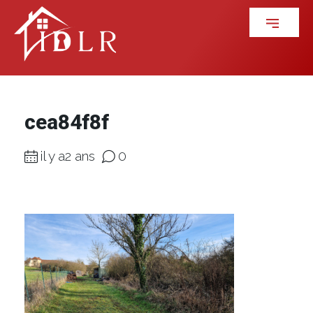
cea84f8f
il y a2 ans
0