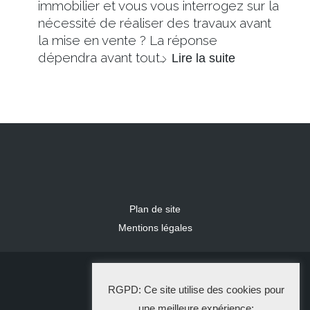
immobilier et vous vous interrogez sur la
nécessité de réaliser des travaux avant
la mise en vente ? La réponse
dépendra avant tout…
Lire la suite
Plan de site
Mentions légales
2024 IDLR
RGPD: Ce site utilise des cookies pour
La Solution Immo
une meilleure expérience: