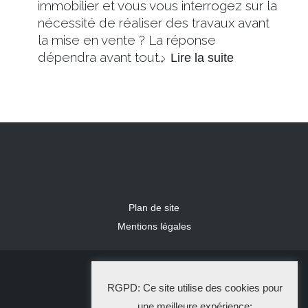
immobilier et vous vous interrogez sur la
nécessité de réaliser des travaux avant
la mise en vente ? La réponse
dépendra avant tout…
Lire la suite
Plan de site
Mentions légales
2024 IDLR
RGPD: Ce site utilise des cookies pour
La Solution Immo
une meilleure expérience: