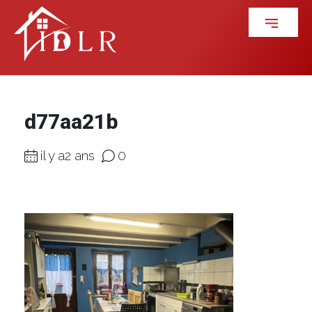
d77aa21b
il y a2 ans
0