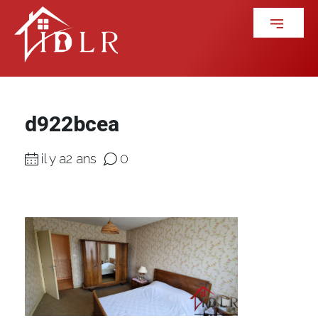
d922bcea
il y a2 ans
0