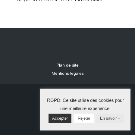
Plan de site
Mentions légales
2024 IDLR
RGPD: Ce site utilise des cookies pour
La Solution Immo
une meilleure expérience:
Accepter
Rejeter
En savoir +