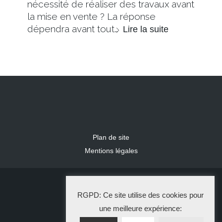
nécessité de réaliser des travaux avant
la mise en vente ? La réponse
dépendra avant tout…
Lire la suite
Plan de site
Mentions légales
2024 IDLR
RGPD: Ce site utilise des cookies pour
La Solution Immo
une meilleure expérience: