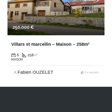
250.000 €
Villars st marcellin – Maison – 258m²
6
258
m²
MAISON
Fabien OUZELET
il y a4 ans