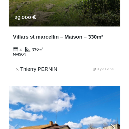
29.000 €
Villars st marcellin – Maison – 330m²
4
330
m²
MAISON
Thierry PERNIN
il y a2 ans