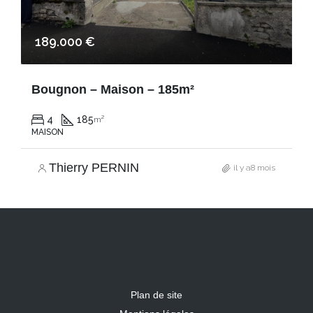
189.000 €
Bougnon – Maison – 185m²
4
185
m²
MAISON
Thierry PERNIN
il y a8 mois
Plan de site